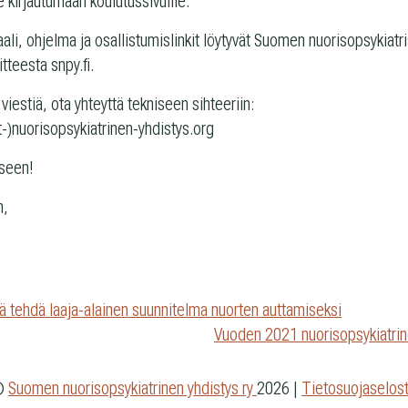
 kir­jau­tu­maan koulutussivuille.
aali, ohjelma ja osal­lis­tu­mis­lin­kit löy­ty­vät Suo­men nuo­ri­sop­sy­kiat­
oit­teesta snpy.fi.
vies­tiä, ota yhteyttä tek­ni­seen sih­tee­riin:
t-)nuorisopsykiatrinen-yhdistys.org
kseen!
n,
n
 tehdä laaja-alainen suunnitelma nuorten auttamiseksi
Vuoden 2021 nuorisopsykiatrin
©
Suomen nuorisopsykiatrinen yhdistys ry
2026
|
Tietosuojaselos