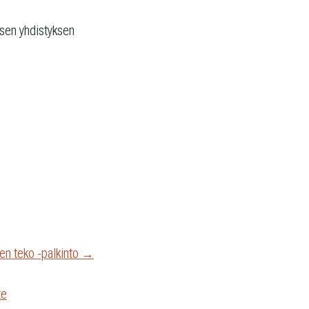
ri­sen yhdis­tyk­sen
en teko -palkinto →
te