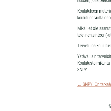
nuk­sen, jolla pää­see
Kou­lu­tuk­sen mate­ri­
kou­lu­tus­si­vuilta os
Mikäli et ole saa­nut 
tekninen.sihteeri(-a
Ter­ve­tu­loa koulutu
Ystä­väl­li­sin ter­vei­si
Kou­lu­tus­toi­mi­kunta
SNPY
Artikkelie
← SNPY: On tärkeää
selaus