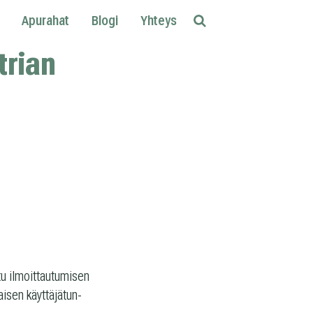
Apurahat
Blogi
Yhteys
Etsi
trian
u ilmoit­tau­tu­mi­sen
­sen käyt­tä­jä­tun­