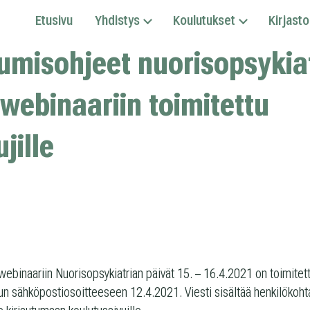
Etusivu
Yhdistys
Koulutukset
Kirjasto
tumisohjeet nuorisopsykia
 webinaariin toimitettu
ujille
 webi­naa­riin Nuo­ri­sop­sy­kiat­rian päi­vät 15. – 16.4.2021 on toi­mi­tett
 säh­kö­pos­tio­soit­tee­seen 12.4.2021. Viesti sisäl­tää hen­ki­lö­koh­tai