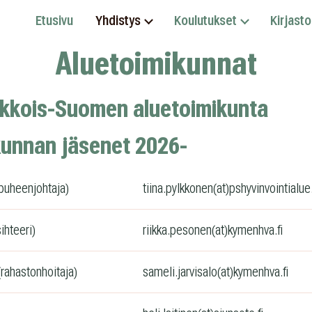
Etusivu
Yhdistys
Koulutukset
Kirjasto
Aluetoimikunnat
aakkois-Suomen aluetoimikunta
­kun­nan jäsenet 2026-
(puheenjohtaja)
tiina.pylkkonen(at)pshyvinvointialue.
ihteeri)
riikka.pesonen(at)kymenhva.fi
 (rahastonhoitaja)
sameli.jarvisalo(at)kymenhva.fi