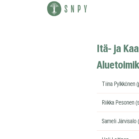
Siirry
sisältöön
Suomen
nuorisopsykiatrinen
yhdistys
Itä- ja K
ry
Alue­toi­mi
Tiina Pylkkönen 
Riikka Pesonen (s
Sameli Jär­vi­salo