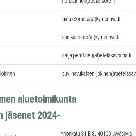
heli.laitinen(at)siunsote.fi
tiina.eloranta(at)kymenhva.fi
anu.kaaranto(at)kymenhva.fi
saija.penttinen(at)etelasavonha.fi
Jokinen
suvi.havukainen-jokinen(at)etelasav
men aluetoimikunta
sen jäse­net 2024-
Yrjönkatu 31 B 8, 40100 Jyväskylä