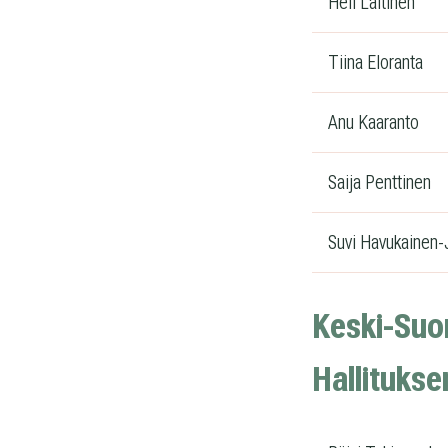
Heli Laitinen
Tiina Eloranta
Anu Kaaranto
Saija Penttinen
Suvi Havukainen-
Keski-Suo
Hal­li­tuk­