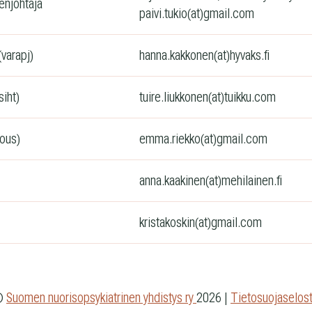
enjohtaja
paivi.tukio(at)gmail.com
varapj)
hanna.kakkonen(at)hyvaks.fi
siht)
tuire.liukkonen(at)tuikku.com
ous)
emma.riekko(at)gmail.com
anna.kaakinen(at)mehilainen.fi
kristakoskin(at)gmail.com
©
Suomen nuorisopsykiatrinen yhdistys ry
2026
|
Tietosuojaselos