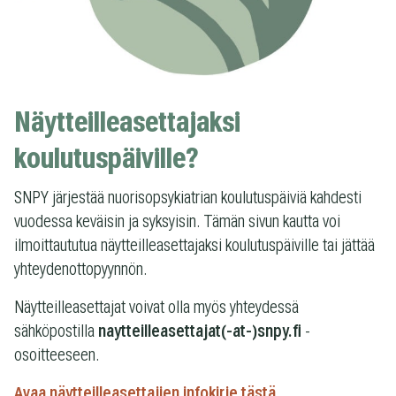
Näytteilleasettajaksi
koulutuspäiville?
SNPY järjestää nuorisopsykiatrian koulutuspäiviä kahdesti
vuodessa keväisin ja syksyisin. Tämän sivun kautta voi
ilmoittaututua näytteilleasettajaksi koulutuspäiville tai jättää
yhteydenottopyynnön.
Näytteilleasettajat voivat olla myös yhteydessä
sähköpostilla
naytteilleasettajat(-at-)snpy.fi
-
osoitteeseen.
Avaa näytteilleasettajien infokirje tästä