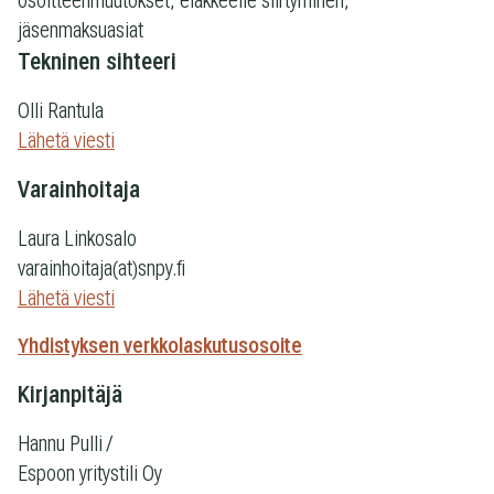
osoitteenmuutokset, eläkkeelle siirtyminen,
jäsenmaksuasiat
Tekninen sihteeri
Olli Rantula
Lähetä viesti
Varainhoitaja
Laura Linkosalo
varainhoitaja(at)snpy.fi
Lähetä viesti
Yhdistyksen verkkolaskutusosoite
Kirjanpitäjä
Hannu Pulli /
Espoon yritystili Oy