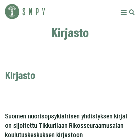
Siirry
sisältöön
Menu
Etsi
Suomen
Kirjasto
nuorisopsykiatrinen
yhdistys
ry
Kirjasto
Suomen nuorisopsykiatrisen yhdistyksen kirjat
on sijoitettu Tikkurilaan Rikosseuraamusalan
koulutuskeskuksen kirjastoon