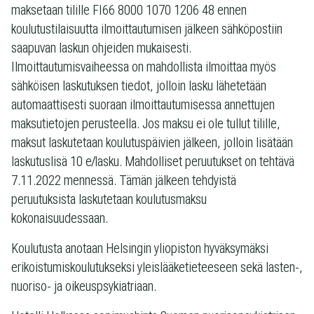
maksetaan tilille FI66 8000 1070 1206 48 ennen
koulutustilaisuutta ilmoittautumisen jälkeen sähköpostiin
saapuvan laskun ohjeiden mukaisesti.
Ilmoittautumisvaiheessa on mahdollista ilmoittaa myös
sähköisen laskutuksen tiedot, jolloin lasku lähetetään
automaattisesti suoraan ilmoittautumisessa annettujen
maksutietojen perusteella. Jos maksu ei ole tullut tilille,
maksut laskutetaan koulutuspäivien jälkeen, jolloin lisätään
laskutuslisä 10 e/lasku. Mahdolliset peruutukset on tehtävä
7.11.2022 mennessä. Tämän jälkeen tehdyistä
peruutuksista laskutetaan koulutusmaksu
kokonaisuudessaan.
Koulutusta anotaan Helsingin yliopiston hyväksymäksi
erikoistumiskoulutukseksi yleislääketieteeseen sekä lasten-,
nuoriso- ja oikeuspsykiatriaan.