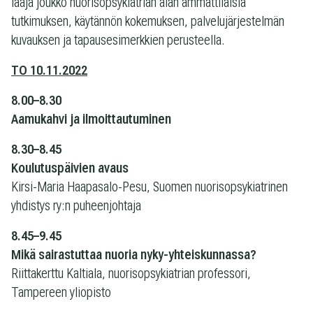
laaja joukko nuorisopsykiatrian alan ammattilaisia
tutkimuksen, käytännön kokemuksen, palvelujärjestelmän
kuvauksen ja tapausesimerkkien perusteella.
TO 10.11.2022
8.00–8.30
Aamukahvi ja ilmoittautuminen
8.30–8.45
Koulutuspäivien avaus
Kirsi-Maria Haapasalo-Pesu, Suomen nuorisopsykiatrinen
yhdistys ry:n puheenjohtaja
8.45–9.45
Mikä sairastuttaa nuoria nyky-yhteiskunnassa?
Riittakerttu Kaltiala, nuorisopsykiatrian professori,
Tampereen yliopisto