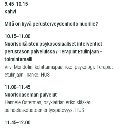
9.45–10.15
Kahvi
Mitä on hyvä perusterveydenhoito nuorille?
10.15–11.00
Nuorisoikäisten psykososiaaliset interventiot
perustason palveluissa / Terapiat Etulinjaan -
toimintamalli
Viivi Mondolin, kehittämispäällikkö, psykologi, Terapiat
etulinjaan –hanke, HUS
11.00–11.45
Nuorisoaseman palvelut
Hannele Österman, psykiatrian erikoislääkäri,
päihdelääketieteen erityispätevyys, HUS
11.45–12.00