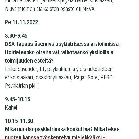
Eloranta, lasten- ja oikeuspsykiatrian erikoislääkäri,
Niuvanniemen alaikäisten osasto eli NEVA
Pe 11.11.2022
8.30–9.45
DSA-tapausjäsennys psykiatrisessa arvioinnissa:
Hoidetaanko oireita vai ratkotaanko yksilöllisiä
toimijuuden esteitä?
Enikö Savander, LT, psykiatrian ja yleislääketieteen
erikoislääkäri, osastonylilääkäri, Päijät-Sote, PESO
Psykiatrian pkl 1
9.45–10.15
Kahvi
10.15–11.30
Mikä nuorisopsykiatriassa koukuttaa? Mikä tekee
nuoren kanssa työskentelyn mielekkääksi –