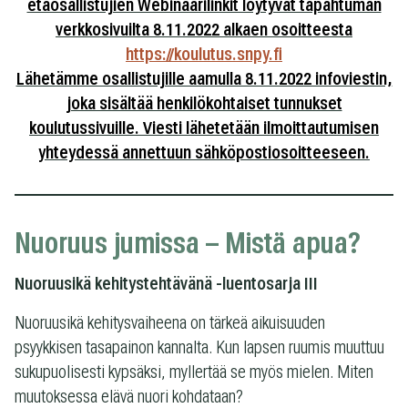
etäosallistujien Webinaarilinkit löytyvät tapahtuman
verkkosivuilta 8.11.2022 alkaen osoitteesta
https://koulutus.snpy.fi
Lähetämme osallistujille aamulla 8.11.2022 infoviestin,
joka sisältää henkilökohtaiset tunnukset
koulutussivuille. Viesti lähetetään ilmoittautumisen
yhteydessä annettuun sähköpostiosoitteeseen.
Nuoruus jumissa – Mistä apua?
Nuoruusikä kehitystehtävänä -luentosarja III
Nuoruusikä kehitysvaiheena on tärkeä aikuisuuden
psyykkisen tasapainon kannalta. Kun lapsen ruumis muuttuu
sukupuolisesti kypsäksi, myllertää se myös mielen. Miten
muutoksessa elävä nuori kohdataan?