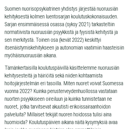
Suomen nuorisopsykiatrinen yhdistys järjestää nuoruusiän
kehityksestä kolmen luentosarjan koulutuskokonaisuuden.
Sarjan ensimmäisessä osassa (syksy 2021) tarkasteltiin
normatiivista nuoruusiän psyykkistä ja fyysistä kehitystä ja
sen merkitystä. Toinen osa (kevät 2022) keskittyi
itsenäistymiskehitykseen ja autonomian vaatimiin haasteisiin
myöhäisnuoruusiän aikana.
Tämänkertaisilla koulutuspäivillä käsittelemme nuoruusiän
kehitysesteitä ja häiriöitä sekä niiden kohtaamista
hoitojärjestelmän eri tasoilla. Miten nuoret voivat Suomessa
vuonna 2022? Kuinka perusterveydenhuollossa vastataan
nuorten psyykkiseen oireiluun ja kuinka tunnistetaan ne
nuoret, jotka tarvitsevat akuutisti erikoissairaanhoidon
palveluita? Millaiset tekijät nuoren hoidossa tulisi aina
huomioida? Koulutuspäivien aikana näitä kysymyksiä avaa