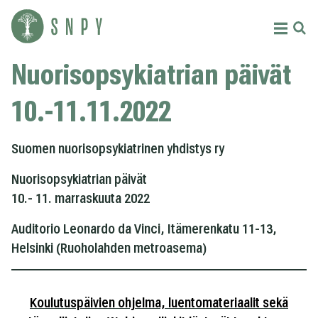
Siirry
sisältöön
Menu
Etsi
Suomen
Nuorisopsykiatrian päivät
nuorisopsykiatrinen
yhdistys
10.-11.11.2022
ry
Suomen nuorisopsykiatrinen yhdistys ry
Nuorisopsykiatrian päivät
10.- 11. marraskuuta 2022
Auditorio Leonardo da Vinci, Itämerenkatu 11-13,
Helsinki (Ruoholahden metroasema)
Koulutuspäivien ohjelma, luentomateriaalit sekä