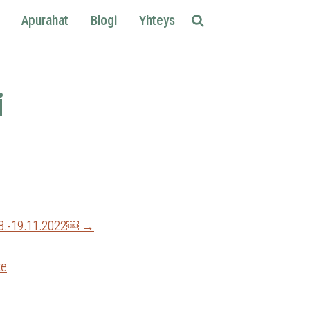
Apurahat
Blogi
Yhteys
Etsi
i
t 18.-19.11.2022￼ →
te