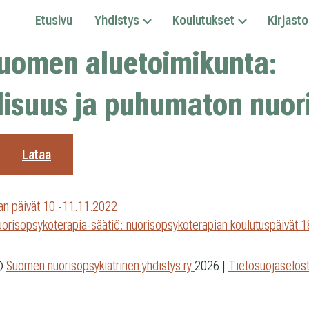
Etusivu
Yhdistys
Koulutukset
Kirjasto
uomen aluetoimikunta:
lisuus ja puhumaton nuor
Lataa
n
an päivät 10.-11.11.2022
orisopsykoterapia-säätiö: nuorisopsykoterapian koulutuspäivä
©
Suomen nuorisopsykiatrinen yhdistys ry
2026
|
Tietosuojaselos