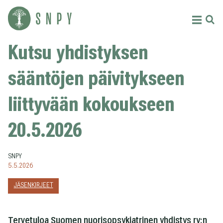
Siirry
sisältöön
Menu
Etsi
Suomen
Kutsu yhdistyksen
nuorisopsykiatrinen
yhdistys
sääntöjen päivitykseen
ry
liittyvään kokoukseen
20.5.2026
SNPY
5.5.2026
JÄSENKIRJEET
Tervetuloa Suomen nuorisopsykiatrinen yhdistys ry:n