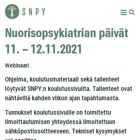
Siirry
sisältöön
Menu
Etsi
Suomen
Nuorisopsykiatrian päivät
nuorisopsykiatrinen
yhdistys
11. – 12.11.2021
ry
Webinaari
Ohjelma, koulutusmateriaali sekä tallenteet
löytyvät SNPY:n koulutussivuilta. Tallenteet ovat
nähtävillä kahden viikon ajan tapahtumasta.
Tunnukset koulutussivuille on toimitettu
ilmoittautumisen yhteydessä ilmoitettuun
sähköpostiosoitteeseen. Tekniset kysymykset