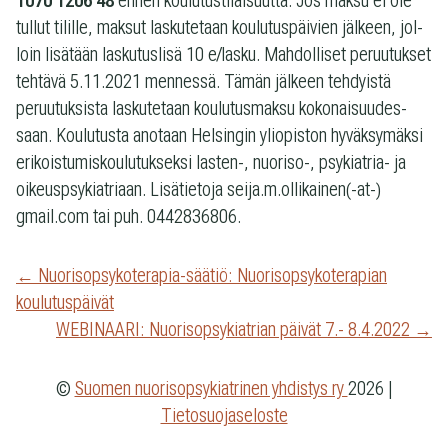
1070 1206 48
ennen kou­lu­tus­ti­lai­suutta. Jos maksu ei ole
tul­lut tilille, mak­sut las­ku­te­taan kou­lu­tus­päi­vien jäl­keen, jol­
loin lisä­tään las­ku­tus­lisä 10 e/lasku. Mah­dol­li­set peruu­tuk­set
teh­tävä 5.11.2021 men­nessä. Tämän jäl­keen teh­dyistä
peruu­tuk­sista las­ku­te­taan kou­lu­tus­maksu koko­nai­suu­des­
saan. Kou­lu­tusta ano­taan Hel­sin­gin yli­opis­ton hyväk­sy­mäksi
eri­kois­tu­mis­kou­lu­tuk­seksi lasten-, nuoriso-, psykiatria- ja
oikeus­p­sy­kiat­ri­aan. Lisä­tie­toja seija.m.ollikainen(-at-)
gmail.com tai puh. 0442836806.
Artikkelien
← Nuorisopsykoterapia-säätiö: Nuorisopsykoterapian
koulutuspäivät
selaus
WEBINAARI: Nuorisopsykiatrian päivät 7.- 8.4.2022 →
©
Suomen nuorisopsykiatrinen yhdistys ry
2026
|
Tietosuojaseloste