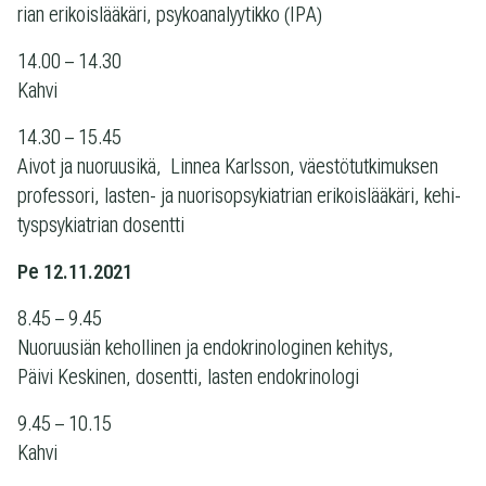
rian eri­kois­lää­käri, psy­koa­na­lyy­tikko (IPA)
14.00 – 14.30
Kahvi
14.30 – 15.45
Aivot ja nuo­ruusikä, Lin­nea Karls­son, väes­tö­tut­ki­muk­sen
pro­fes­sori, lasten- ja nuo­ri­sop­sy­kiat­rian eri­kois­lää­käri, kehi­
tysp­sy­kiat­rian dosentti
Pe 12.11.2021
8.45 – 9.45
Nuo­ruusiän kehol­li­nen ja endo­kri­no­lo­gi­nen kehi­tys,
Päivi Kes­ki­nen, dosentti, las­ten endokrinologi
9.45 – 10.15
Kahvi