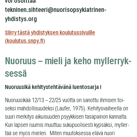
voi osoittaa
tekninen.sihteeri@nuorisopsykiatrinen-
yhdistys.org
Siirry tästä yhdistyksen koulutussivuille
(koulutus.snpy.fi)
Nuo­ruus – mieli ja keho myl­ler­ryk­
sessä
Nuo­ruusikä kehi­tys­teh­tä­vänä luen­to­sarja I
Nuo­ruusi­kää 12/13 – 22/25 vuotta on sanottu ihmi­sen toi­
seksi mah­dol­li­suu­deksi (Lau­fer, 1975). Kehi­tys­vai­heella on
suuri mer­ki­tys aikui­suu­den psyyk­ki­sen tasa­pai­non kan­nalta.
Kun lap­sen ruu­mis muut­tuu suku­puo­li­sesti kyp­säksi, myl­ler­
tää se myös mie­len. Miten muu­tok­sessa elävä nuori