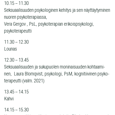
10.15 – 11.30
Sek­su­aa­li­suu­den psy­ko­lo­gi­nen kehi­tys ja sen näyt­täy­ty­mi­nen
nuo­ren psy­ko­te­ra­piassa,
Vera Ger­gov , PsL, psy­ko­te­ra­pian eri­koisp­sy­ko­logi,
psykoterapeutti
11.30 – 12.30
Lounas
12.30 – 13.45
Sek­su­aa­li­suu­den ja suku­puo­len moni­nai­suu­den koh­taa­mi­
nen, Laura Blom­qvist, psy­ko­logi, PsM, kog­ni­tii­vi­nen psy­ko­
te­ra­peutti (valm. 2021)
13.45 – 14.15
Kahvi
14.15 – 15.30