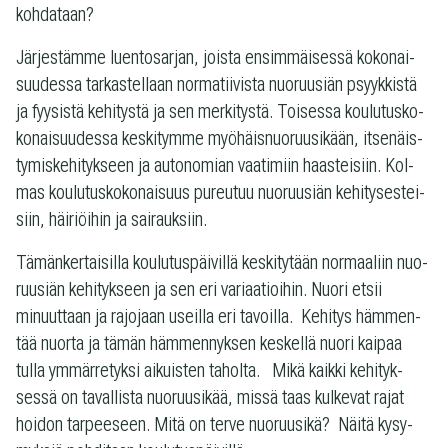
kohdataan?
Jär­jes­tämme luen­to­sar­jan, joista ensim­mäi­sessä koko­nai­
suu­dessa tar­kas­tel­laan nor­ma­tii­vista nuo­ruusiän psyyk­kistä
ja fyy­sistä kehi­tystä ja sen mer­ki­tystä. Toi­sessa kou­lu­tus­ko­
ko­nai­suu­dessa kes­ki­tymme myö­häis­nuo­ruusi­kään, itse­näis­
ty­mis­ke­hi­tyk­seen ja auto­no­mian vaa­ti­miin haas­tei­siin. Kol­
mas kou­lu­tus­ko­ko­nai­suus pureu­tuu nuo­ruusiän kehi­ty­ses­tei­
siin, häi­riöi­hin ja sairauksiin.
Tämän­ker­tai­silla kou­lu­tus­päi­villä kes­ki­ty­tään nor­maa­liin nuo­
ruusiän kehi­tyk­seen ja sen eri vari­aa­tioi­hin. Nuori etsii
minuut­taan ja rajo­jaan useilla eri tavoilla. Kehi­tys häm­men­
tää nuorta ja tämän häm­men­nyk­sen kes­kellä nuori kai­paa
tulla ymmär­re­tyksi aikuis­ten taholta. Mikä kaikki kehi­tyk­
sessä on taval­lista nuo­ruusi­kää, missä taas kul­ke­vat rajat
hoi­don tar­pee­seen. Mitä on terve nuo­ruusikä? Näitä kysy­