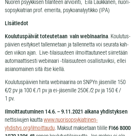
Nuo­ren psyyk­ki­sen tilan­teen arviointi, Eila Lauk­ka­nen, nuo­ri­
sop­sy­kiat­rian prof. eme­rita, psy­koa­na­lyy­tikko (IPA)
Lisätiedot
Kou­lu­tus­päi­vät toteu­te­taan vain webi­naa­rina
. Kou­lu­tus­
päi­vien esi­tyk­set tal­len­ne­taan ja tal­len­netta voi seu­rata kah­
den vii­kon ajan. Live-tilaisuuteen ilmoit­tau­tu­neet siir­re­tään
auto­maat­ti­sesti webi­naari -tilai­suu­teen osal­lis­tu­viksi, ellei
asian­omai­nen sitä itse kiellä.
Kou­lu­tus­päi­vien hinta webi­naa­rina on SNPYn jäse­nille 150
€/2 pv ja 100 € /1 pv ja ei-jäsenille 250€ /2 pv ja 150 € /
1 pv.
Ilmoit­tau­tu­mi­nen 14.6. – 9.11.2021 aikana yhdis­tyk­sen
net­ti­si­vu­jen kautta
www.nuorisopsykiatrinen-
yhdistys.org/ilmoittaudu
. Mak­sut mak­se­taan tilille
FI66 8000