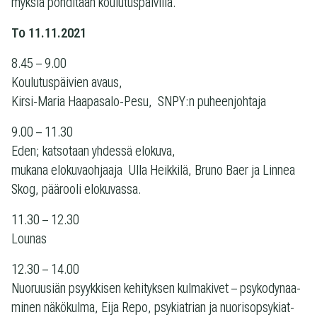
myk­siä poh­di­taan koulutuspäivillä.
To 11.11.2021
8.45 – 9.00
Kou­lu­tus­päi­vien avaus,
Kirsi-Maria Haapasalo-Pesu, SNPY:n puheenjohtaja
9.00 – 11.30
Eden; kat­so­taan yhdessä elo­kuva,
mukana elo­ku­vaoh­jaaja Ulla Heik­kilä, Bruno Baer ja Lin­nea
Skog, pää­rooli elokuvassa.
11.30 – 12.30
Lounas
12.30 – 14.00
Nuo­ruusiän psyyk­ki­sen kehi­tyk­sen kul­ma­ki­vet – psy­ko­dy­naa­
mi­nen näkö­kulma, Eija Repo, psy­kiat­rian ja nuo­ri­sop­sy­kiat­